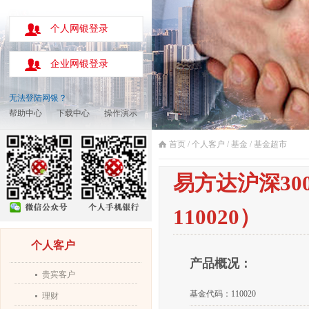
个人网银登录
企业网银登录
无法登陆网银？
帮助中心
下载中心
操作演示
首页
/
个人客户
/
基金
/
基金超市
易方达沪深30
110020）
个人客户
产品概况：
贵宾客户
基金代码：110020
理财