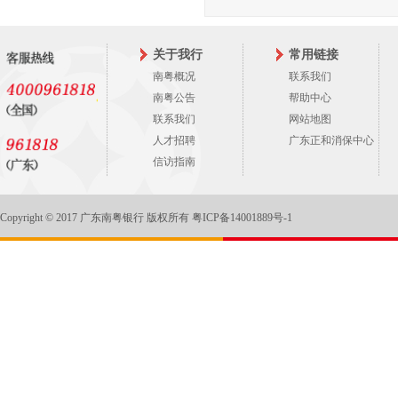
2025-08-30
易方达
基金2025年中期报
关于我行
常用链接
2025-07-21
易方达
南粤概况
联系我们
基金2025年第2季
南粤公告
帮助中心
联系我们
网站地图
2025-04-22
易方达
人才招聘
广东正和消保中心
基金2025年第1季
信访指南
2025-03-31
易方达
Copyright © 2017 广东南粤银行 版权所有
粤ICP备14001889号-1
基金2024年年度报
2025-01-21
易方达
基金2024年第4季
2024-10-25
易方达
基金2024年第3季