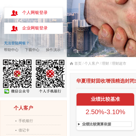
个人网银登录
企业网银登录
无法登陆网银？
帮助中心
下载中心
操作演示
首页
/
个人客户
/
理财
/
理财超市
华夏理财固收增强精选封闭式15
业绩比较基准
个人客户
2.50%-3.10%
手机银行
业绩比较测算依据
借记卡