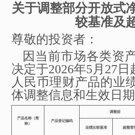
关于调整部分开放式
较基准及
尊敬的投资者：
因当前市场各类资
决定于
202
6
年
5
月
27
日
人民币理财产品的
业
体
调整信息和生效日期
调整前
产品名称（简
产品登记编码
称）
业绩比较基准
超额管