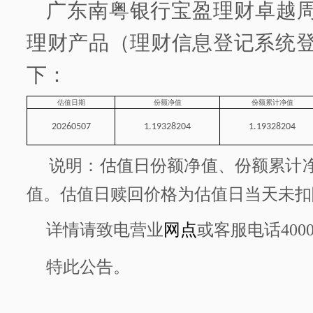
广东南粤银行
宝盈理财卓越
理财产品
（理财信息登记系统
下：
估
值日期
份额净值
份额累计净值
20260507
1.19328204
1.19328204
说明：估值日份额净值
、
份额累计
值。估值日赎回价格为估值日当天未扣
详情请致电营业
网点
或客服电话
400
特此公告。