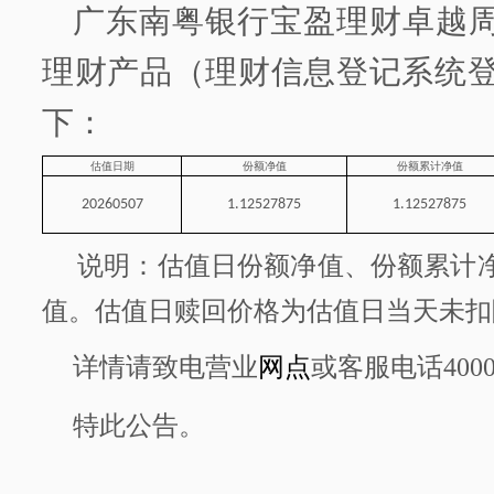
广东南粤银行
宝盈理财卓越
理财产品
（理财信息登记系统
下：
估
值日期
份额净值
份额累计净值
20260507
1.12527875
1.12527875
说明：估值日份额净值
、
份额累计
值。估值日赎回价格为估值日当天未扣
详情请致电营业
网点
或客服电话
400
特此公告。