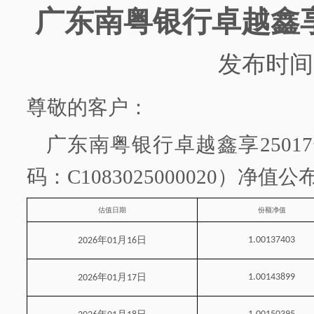
广东南粤银行
卓越鑫
发布时间
尊敬的客户：
广东南粤银行
卓越鑫享
2501
码：
C1083025000020）净值
估值日期
份额净值
年
月
日
1.00137403
2026
01
16
年
月
日
1.00143899
2026
01
17