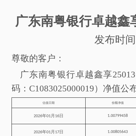
广东南粤银行
卓越鑫
发布时间
尊敬的客户：
广东南粤银行
卓越鑫享
2501
码：
C1083025000019）净值
估值日期
份额净值
年
月
日
1.00799458
2026
01
16
年
月
日
1.00805643
2026
01
17